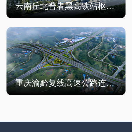
云南丘北普者黑高铁站枢纽
站项目一期
重庆渝黔复线高速公路连接
通道项目