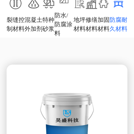
防水/
裂缝控
混凝土
特种
地坪
修缮
加固
防腐耐
防腐涂
制材料
外加剂
砂浆
材料
材料
材料
久材料
料