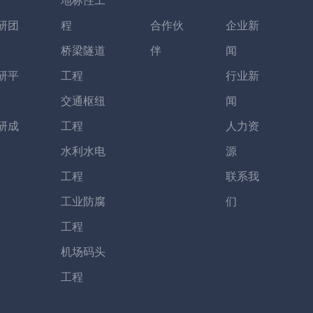
地标性工
研团
程
合作伙
企业新
桥梁隧道
伴
闻
研平
工程
行业新
交通枢纽
闻
研成
工程
人力资
水利水电
源
工程
联系我
工业防腐
们
工程
机场码头
工程