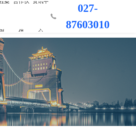
程案
合作伙
资讯中
027-
87603010
例
伴
心
业部
材料
程
荣誉资质
城市更新事业部
混凝土外加剂
科研平台
桥梁隧道工程
行业新闻
工程
发展历程
防水/防腐涂料
水利水电工程
联系我们
工程
员工风采
修缮材料
机场码头工程
防腐耐久材料