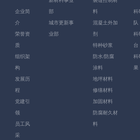
新材料事业
裂缝控制材
企业简
部
料
科
介
城市更新事
混凝土外加
队
荣誉资
业部
剂
科
质
特种砂浆
台
组织架
防水/防腐
科
构
涂料
果
发展历
地坪材料
程
修缮材料
党建引
加固材料
领
防腐耐久材
员工风
料
采