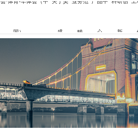
会·体育-华体会（中
关于昊
业务范
产品中
科研创
工
国）
盛
畴
心
新
关于昊盛
业务范畴
产品中心
科研创新
工程案例
合作伙伴
资讯中心
企业简介
新材料事
裂缝控制
科研团队
地标性工
合作伙伴
企业新闻
组织架构
特种砂浆
科研成果
交通枢纽
人力资源
打造绿色建材，共筑美好生
打造绿色建材，共筑美好生
打造绿色建材，共筑美好生
打造绿色建材，共筑美好生
打造绿色建材，共筑美好生
打造绿色建材，共筑美好生
命
命
命
命
命
命
党建引领
地坪材料
工业防腐
加固材料
了解更多
了解更多
了解更多
了解更多
了解更多
了解更多
了解更多