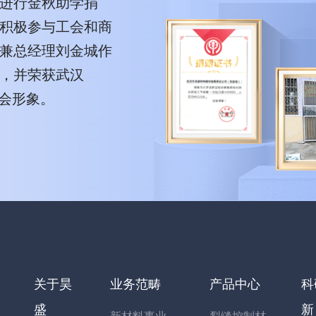
进行金秋助学捐
积极参与工会和商
兼总经理刘金城作
，并荣获武汉
社会形象。
关于昊
业务范畴
产品中心
科
盛
新