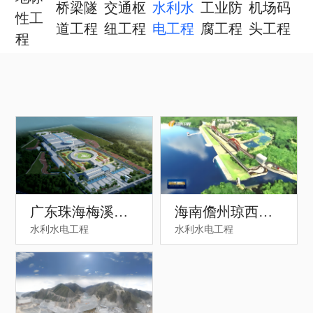
桥梁隧
交通枢
水利水
工业防
机场码
性工
道工程
纽工程
电工程
腐工程
头工程
程
广东珠海梅溪水
海南儋州琼西北
水利水电工程
水利水电工程
厂工程
供水工程一标施
工总承包项目