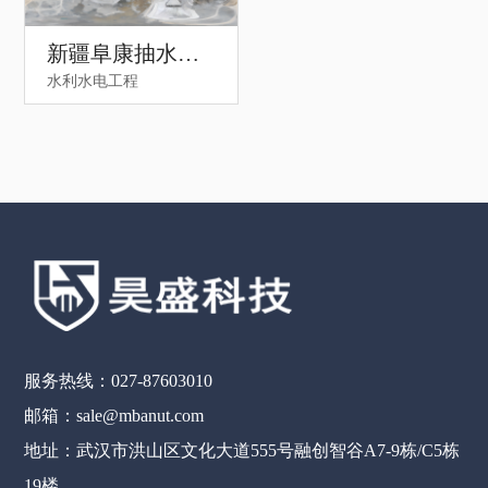
新疆阜康抽水蓄
水利水电工程
能电站
服务热线：027-87603010
邮箱：sale@mbanut.com
地址：武汉市洪山区文化大道555号融创智谷A7-9栋/C5栋
19楼