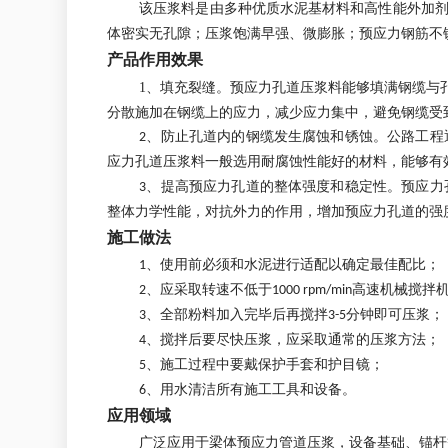
该压浆料是由多种优质水泥基材料和高性能外加
体密实无孔隙；压浆饱满早强、微膨胀；预应力钢筋不
产品作用效果
1、填充裂缝。预应力孔道压浆料能够填满钢缆与
分散施加在钢缆上的应力，减少应力集中，避免钢缆受
2、防止孔道内的钢缆发生腐蚀和锈蚀。公路工
应力孔道压浆料一般选用耐腐蚀性能好的材料，能够有
3、提高预应力孔道的整体强度和稳定性。预应
整体力学性能，对抗外力的作用，增加预应力孔道的强
施工做法
1、使用前必须和水泥进行适配以确定最佳配比；
2、应采取转速不低于1000 rpm/min高速
3、全部粉料加入完毕后再搅拌3-5分钟即可压浆；
4、搅拌后要尽快压浆，应采取通常的压浆方法；
5、施工过程中要戴保护手套和护目镜；
6、用水清洁所有施工工具和设备。
应用领域
广泛应用于梁体预应力管道压浆，设备基础、锚杆