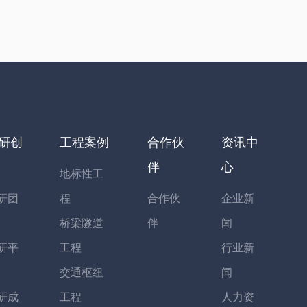
研创
工程案例
合作伙
资讯中
伴
心
地标性工
研团
程
合作伙
企业新
桥梁隧道
伴
闻
研平
工程
行业新
交通枢纽
闻
研成
工程
人力资