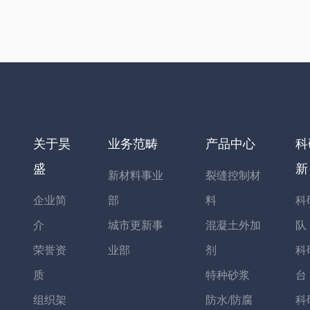
关于昊
业务范畴
产品中心
科
盛
新
新材料事业
裂缝控制材
企业简
部
料
科
介
城市更新事
混凝土外加
队
荣誉资
业部
剂
科
质
特种砂浆
台
组织架
防水/防腐
科