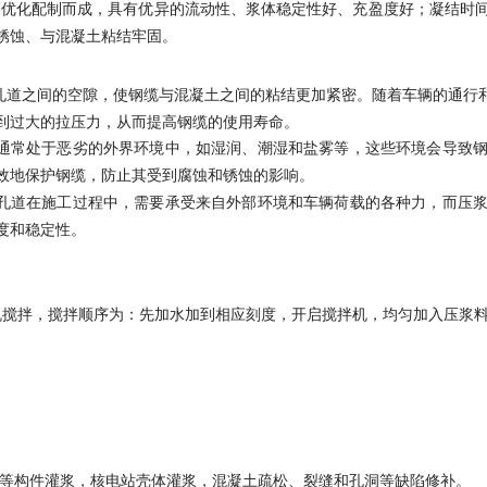
剂优化配制而成，具有优异的流动性、浆体稳定性好、充盈度好；凝结时
锈蚀、与混凝土粘结牢固。
孔道之间的空隙，使钢缆与混凝土之间的粘结更加紧密。随着车辆的通行
到过大的拉压力，从而提高钢缆的使用寿命。
程通常处于恶劣的外界环境中，如湿润、潮湿和盐雾等，这些环境会导致
效地保护钢缆，防止其受到腐蚀和锈蚀的影响。
力孔道在施工过程中，需要承受来自外部环境和车辆荷载的各种力，而压
度和稳定性。
机械搅拌机搅拌，搅拌顺序为：先加水加到相应刻度，开启搅拌机，均匀加入压
等构件灌浆，核电站壳体灌浆，混凝土疏松、裂缝和孔洞等缺陷修补。