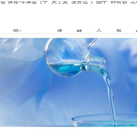
会·体育-华体会（中
关于昊
业务范
产品中
科研创
工
国）
盛
畴
心
新
关于昊盛
业务范畴
产品中心
科研创新
工程案例
合作伙伴
资讯中心
企业简介
新材料事
裂缝控制
科研团队
地标性工
合作伙伴
企业新闻
组织架构
特种砂浆
科研成果
交通枢纽
人力资源
打造绿色建材，共筑美好生
打造绿色建材，共筑美好生
打造绿色建材，共筑美好生
打造绿色建材，共筑美好生
打造绿色建材，共筑美好生
打造绿色建材，共筑美好生
命
命
命
命
命
命
党建引领
地坪材料
工业防腐
加固材料
了解更多
了解更多
了解更多
了解更多
了解更多
了解更多
了解更多