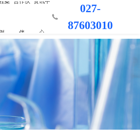
程案
合作伙
资讯中
027-
87603010
例
伴
心
业部
材料
程
荣誉资质
城市更新事业部
混凝土外加剂
科研平台
桥梁隧道工程
行业新闻
工程
发展历程
防水/防腐涂料
水利水电工程
联系我们
工程
员工风采
修缮材料
机场码头工程
防腐耐久材料