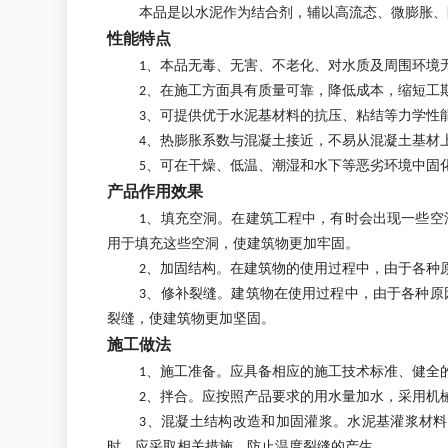
本品是以水泥作为结合剂，辅以高流态、微膨胀、
性能特点
1、本品无毒、无害、不老化、对水质及周围环境
2、在施工方面具有质量可靠，降低成本，缩短工
3、可提供优于水泥基材料的抗压、粘结等力学性
4、热膨胀系数与混凝土接近，不易从混凝土基材
5、可在干燥、低温、潮湿和水下等恶劣环境中固
产品作用效果
1、填充空洞。在建筑工程中，有时会出现一些
用于填充这些空洞，使建筑物更加牢固。
2、加固结构。在建筑物的使用过程中，由于各种
3、修补裂缝。建筑物在使用过程中，由于各种
裂缝，使建筑物更加坚固。
施工做法
1、施工准备。应具备相应的施工技术标准、健全
2、拌合。应按照产品要求的用水量加水，采用机械
3、混凝土结构改造和加固灌浆。水泥基灌浆材料
时，应采取相关措施，防止温度裂缝的产生。