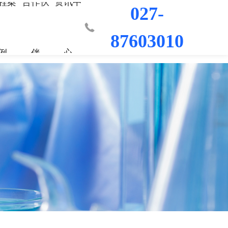
程案
合作伙
资讯中
027-
87603010
例
伴
心
业部
材料
程
荣誉资质
城市更新事业部
混凝土外加剂
科研平台
桥梁隧道工程
行业新闻
工程
发展历程
防水/防腐涂料
水利水电工程
联系我们
工程
员工风采
修缮材料
机场码头工程
防腐耐久材料