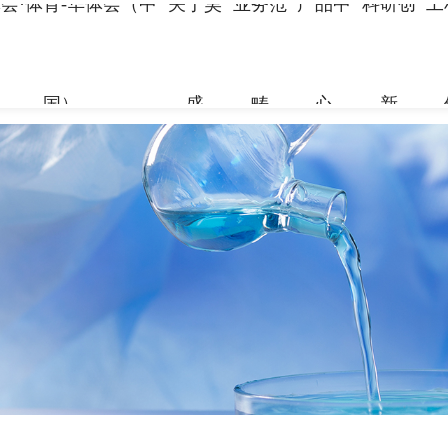
会·体育-华体会（中
关于昊
业务范
产品中
科研创
工
国）
盛
畴
心
新
关于昊盛
业务范畴
产品中心
科研创新
工程案例
合作伙伴
资讯中心
企业简介
新材料事
裂缝控制
科研团队
地标性工
合作伙伴
企业新闻
组织架构
特种砂浆
科研成果
交通枢纽
人力资源
打造绿色建材，共筑美好生
打造绿色建材，共筑美好生
打造绿色建材，共筑美好生
打造绿色建材，共筑美好生
打造绿色建材，共筑美好生
打造绿色建材，共筑美好生
命
命
命
命
命
命
党建引领
地坪材料
工业防腐
加固材料
了解更多
了解更多
了解更多
了解更多
了解更多
了解更多
了解更多