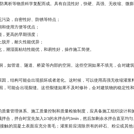
防离析等物质科学复配而成。具有自流性好，快硬、高强、无收缩、微膨
无污染，自密性好、防锈等特点；
期和使用方便等优点；
能，更高的早期强度；
上脱开，耐久性能优异；
化，潮湿面粘结性能优，和易性好，操作施工简便。
空洞，如管道、隧道、桥梁等内部的空洞。这些空洞如果不填充，会对建
原因，结构可能会出现损坏或者老化。这时候，可以使用高强无收缩灌浆
原因，可能会出现裂缝。这些裂缝如果不及时修补，会对建筑物的稳定性
的质量管理体系、施工质量控制和质量检验制度，应具备施工组织设计和
拌合，拌合时宜先加入2/3的水拌合约3min，然后加剩余水拌合直至均匀
接触的混凝土表面应充分凿毛；灌浆前应清除所有的碎石、粉尘或其他杂