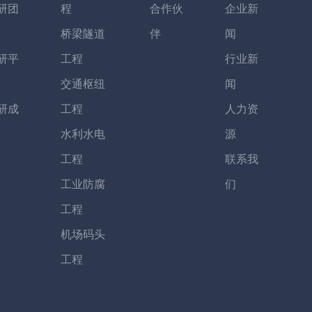
研团
程
合作伙
企业新
桥梁隧道
伴
闻
研平
工程
行业新
交通枢纽
闻
研成
工程
人力资
水利水电
源
工程
联系我
工业防腐
们
工程
机场码头
工程