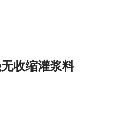
强无收缩灌浆料