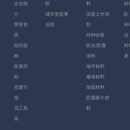
企业简
部
料
科
介
城市更新事
混凝土外加
队
荣誉资
业部
剂
科
质
特种砂浆
台
组织架
防水/防腐
科
构
涂料
果
发展历
地坪材料
程
修缮材料
党建引
加固材料
领
防腐耐久材
员工风
料
采